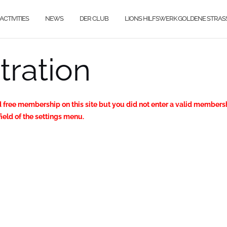
ACTIVITIES
NEWS
DER CLUB
LIONS HILFSWERK GOLDENE STRAS
tration
 free membership on this site but you did not enter a valid membershi
ield of the settings menu.