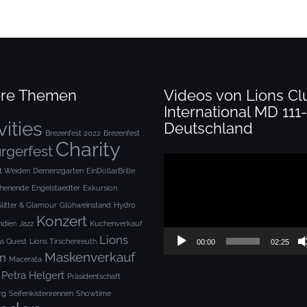
re Themen
Videos von Lions Cl
International MD 111-
vities
Deutschland
Brezenfest 2022
Brezenfest
Charity
rgerfest
Video-
ft Weiden
Demenzgarten
EinDollarBrille
Player
henende
Engelstaedter
Exkursion
litter & Glamour
Glühweinstand
Hydro
Konzert
ndien
Jazz
Kuchenverkauf
Lions
ns Quest
Lions Tirschenreuth
00:00
02:25
Maskenverkauf
n
Macerata
Petra Helgert
Präsidentschaft
rg
Seifenkistenrennen
Showtime