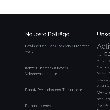
Neueste Beiträge
Unse
Acti
Gewinnerliste Lions Tombola Bürgerfest
2026
Bü
2023
Comic trif
Elternwoc
Konzert Heeresmusikkorps
Veitshöchheim 2026
Fasching
G
Solution
I
Kunst
Lio
Benefiz Preisschafkopf Turnier 2026
Weide
New Delhi
Regensbu
Brezenfest 2026