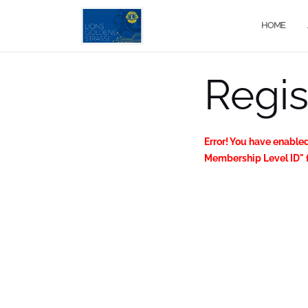
Zum
Inhalt
HOME
springen
Regis
Error! You have enabled
Membership Level ID" f