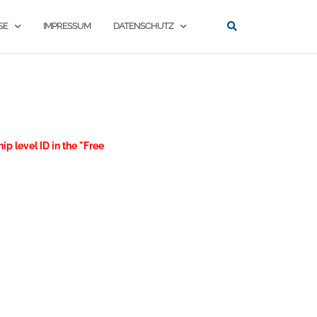
SE
IMPRESSUM
DATENSCHUTZ
p level ID in the "Free