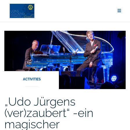
Zum
Inhalt
springen
ACTIVITIES
„Udo Jürgens
(ver)zaubert“ -ein
magischer