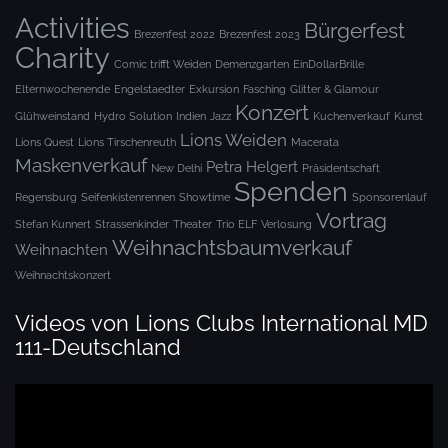
Activities
Bürgerfest
Brezenfest 2022
Brezenfest 2023
Charity
Comic trifft Weiden
Demenzgarten
EinDollarBrille
Elternwochenende
Engelstaedter
Exkursion
Fasching
Glitter & Glamour
Konzert
Glühweinstand
Hydro Solution
Indien
Jazz
Kuchenverkauf
Kunst
Lions Weiden
Lions Quest
Lions Tirschenreuth
Macerata
Maskenverkauf
Petra Helgert
New Delhi
Präsidentschaft
Spenden
Regensburg
Seifenkistenrennen
Showtime
Sponsorenlauf
Vortrag
Stefan Kunnert
Strassenkinder
Theater
Trio ELF
Verlosung
Weihnachtsbaumverkauf
Weihnachten
Weihnachtskonzert
Videos von Lions Clubs International MD
111-Deutschland
Video-
Player