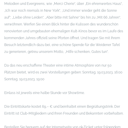
Melodien und Evergreens, wie „Merci Cherie“, über „Ein ehrenwertes Haus“,
„Ich war noch niemals in New York“, „Und immer wieder geht die Sonne
auf“, „Liebe ohne Leiden“, „Aber bitte mit Sahne“ bis hin zu „Mit 66 Jahren“,
verwöhnen.
Werfen Sie einen Blick hinter die Kulissen des wunderschön
renovierten und umgebauten ehemaligen Kult-Kinos bevor es im Laufe des
kommenden Jahres offiziell seine Pforten öffnet. Und tragen Sie mit Ihrem
Besuch letztendlich dazu bei, eine schöne Spende für die Weidener Tafel
zu generieren, getreu unserem Motto, „Hilfe schenken, Gutes tun“.
Da das neu erschaffene Theater eine intime Atmosphäre von nur 50
Plätzen bietet, wird es zwei Vorstellungen geben:
Sonntag, 19.03.2023, 16:00
Sonntag, 19.03.2023, 19:00
Einlass ist jeweils eine halbe Stunde vor Showtime.
Die Eintrittskarte kostet 69,– € und beinhaltet einen Begrüßungstrink. Der
Eintritt ist Club-Mitgliedern und Ihren Freunden und Bekannten vorbehalten.
Bestellen Sie bequem auf der Internetseite von ok-Ticket unter folgendem