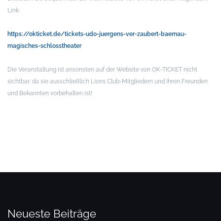
Link:
https://okticket.de/tickets-udo-juergens-ver-zaubert-baernau-
magisches-schlosstheater
Die Veranstaltung ist ansonsten auf der Website von OK-TICKET nicht
sichtbar, da sie ausschließlich Lions Club-Mitgliedern und Ihren Freunden
und Bekannten vorbehalten ist!
Neueste Beiträge