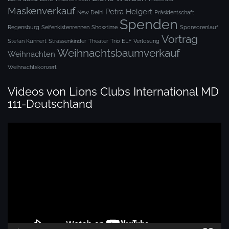
Maskenverkauf
Petra Helgert
New Delhi
Präsidentschaft
Spenden
Regensburg
Seifenkistenrennen
Showtime
Sponsorenlauf
Vortrag
Stefan Kunnert
Strassenkinder
Theater
Trio ELF
Verlosung
Weihnachtsbaumverkauf
Weihnachten
Weihnachtskonzert
Videos von Lions Clubs International MD
111-Deutschland
Video-
Player