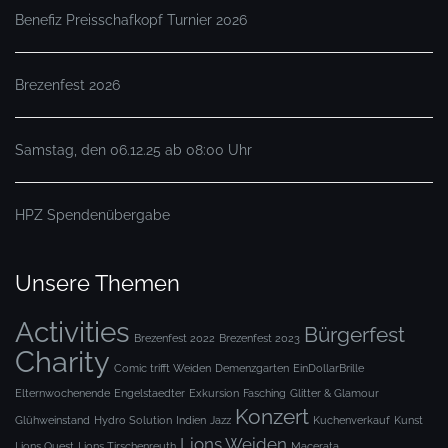
Benefiz Preisschafkopf Turnier 2026
Brezenfest 2026
Samstag, den 06.12.25 ab 08:00 Uhr
HPZ Spendenübergabe
Unsere Themen
Activities
Bürgerfest
Brezenfest 2022
Brezenfest 2023
Charity
Comic trifft Weiden
Demenzgarten
EinDollarBrille
Elternwochenende
Engelstaedter
Exkursion
Fasching
Glitter & Glamour
Konzert
Glühweinstand
Hydro Solution
Indien
Jazz
Kuchenverkauf
Kunst
Lions Weiden
Lions Quest
Lions Tirschenreuth
Macerata