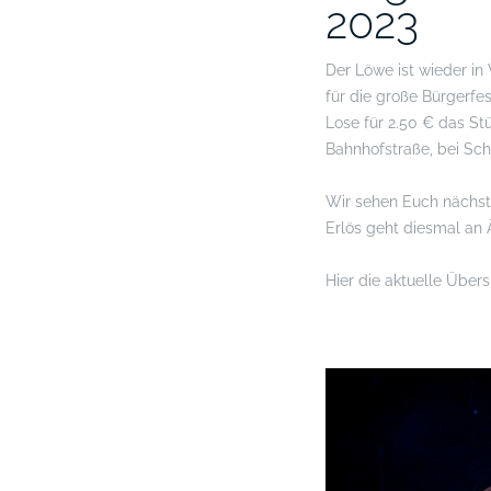
2023
Der Löwe ist wieder i
für die große Bürgerfes
Lose für 2.50 € das St
Bahnhofstraße, bei Sc
Wir sehen Euch nächs
Erlös geht diesmal an 
Hier die aktuelle Über