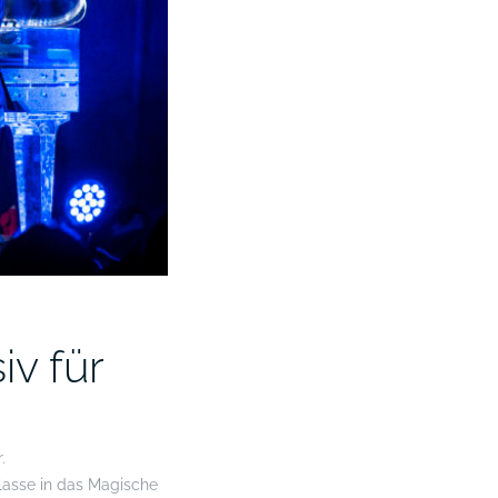
v für
.
lasse in das Magische