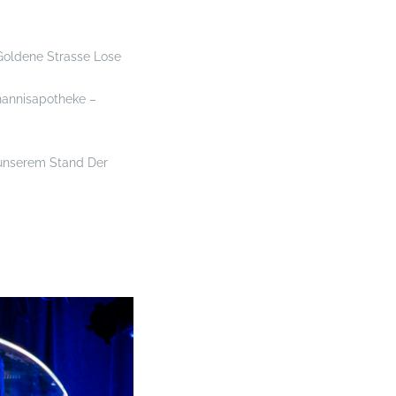
Goldene Strasse Lose
ohannisapotheke –
unserem Stand Der