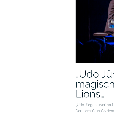
„Udo Jür
magisch
Lions…
„Udo Jürgens (ver)zaub
Der Lions Club Goldene