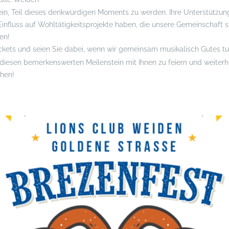
 ein, Teil dieses denkwürdigen Moments zu werden. Ihre Unterstützun
nfluss auf Wohltätigkeitsprojekte haben, die unsere Gemeinschaft s
en!
Tickets und seien Sie dabei, wenn wir gemeinsam musikalisch Gutes t
 diesen bemerkenswerten Meilenstein mit Ihnen zu feiern und weiterh
chen!