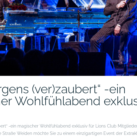
gens (ver)zaubert“ -ein
er Wohlfühlabend exklusi
ert“ -ein magischer Wohlfühlabend exklusiv für Lions Club Mitglieder
 Straße Weiden möchte Sie zu einem einzigartigen Event der Extrak