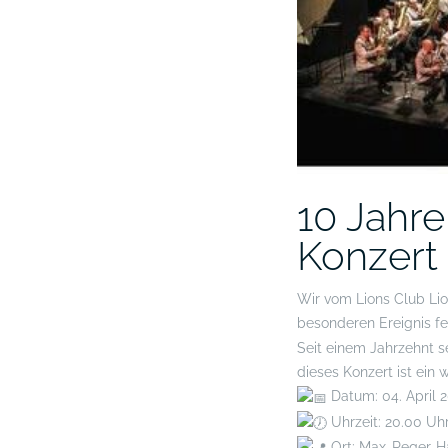
10 Jahre
Konzert
Wir vom Lions Club Lio
besonderen Ereignis f
Seit einem Jahrzehnt s
dieses Konzert ist ein 
Datum: 04. April 
Uhrzeit: 20.00 Uh
Ort: Max-Reger-H