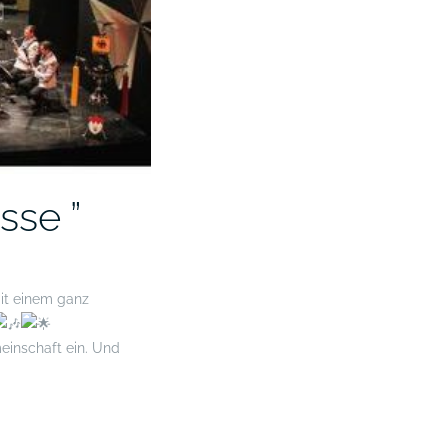
sse ”
mit einem ganz
meinschaft ein. Und