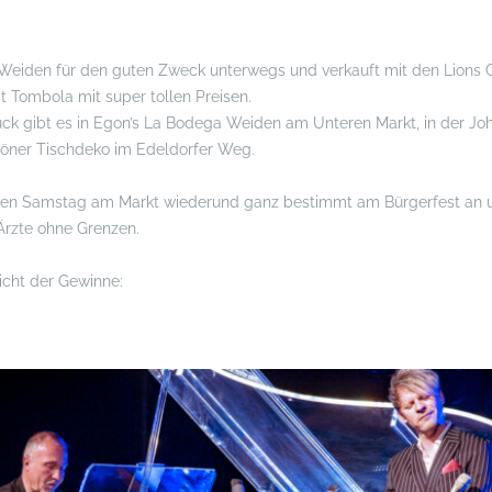
n Weiden für den guten Zweck unterwegs und verkauft mit den Lions 
t Tombola mit super tollen Preisen.
ück gibt es in Egon’s La Bodega Weiden am Unteren Markt, in der J
höner Tischdeko im Edeldorfer Weg.
ten Samstag am Markt wiederund ganz bestimmt am Bürgerfest an 
Ärzte ohne Grenzen.
sicht der Gewinne: