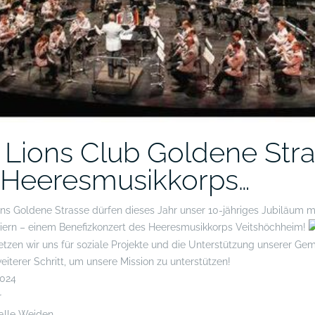
 Lions Club Goldene Stra
 Heeresmusikkorps…
ns Goldene Strasse dürfen dieses Jahr unser 10-jähriges Jubiläum 
eiern – einem Benefizkonzert des Heeresmusikkorps Veitshöchheim!
etzen wir uns für soziale Projekte und die Unterstützung unserer Ge
weiterer Schritt, um unsere Mission zu unterstützen!
2024
r
alle Weiden