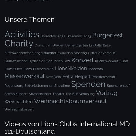
Unsere Themen
Activities
Bürgerfest
Brezenfest 2022
Brezenfest 2023
Charity
Comic trifft Weiden
Demenzgarten
EinDollarBrille
Elternwochenende
Engelstaedter
Exkursion
Fasching
Glitter & Glamour
Konzert
Glühweinstand
Hydro Solution
Indien
Jazz
Kuchenverkauf
Kunst
Lions Weiden
Lions Quest
Lions Tirschenreuth
Macerata
Maskenverkauf
Petra Helgert
New Delhi
Präsidentschaft
Spenden
Regensburg
Seifenkistenrennen
Showtime
Sponsorenlauf
Vortrag
Stefan Kunnert
Strassenkinder
Theater
Trio ELF
Verlosung
Weihnachtsbaumverkauf
Weihnachten
Weihnachtskonzert
Videos von Lions Clubs International MD
111-Deutschland