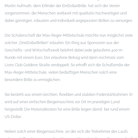
Martin Aufmuth, dem Erfinder der EinDollarBrille, hat sich der Verein
vorgenommen, die Menschen weltweit mit qualitativ hochwertigen und
dabei günstigen, robusten und individuell angepassten Brillen zu versorgen.
Die Schülerschaft der Max-Reger-Mittelschule möchte nun möglichst viele
solcher „OneDollarBrillen“ erlaufen. Ein Ring aus Sponsoren aus der
Geschäfts- und Wirtschaftswelt belohnt dabei jede gelaufene 400 m-
Runde mit einem Euro. Der erlaufene Betrag wird dann nochmals vom
Lions Club Goldene Straße verdoppelt. So erhofft sich die Schulfamilie der
Max-Reger-Mittelschule, vielen bedürftigen Menschen solch eine
besondere Brille zu ermöglichen.
Sie besteht aus einem leichten, flexiblen und stabilen Federstahlrahmen. Er
wird auf einer einfachen Biegemaschine vor Ort im jeweiligen Land
hergestellt. Die Materialkosten für eine Brille liegen damit bei rund einem
US-Dollar.
Neben solch einer Biegemaschine, an der sich die Teilnehmer des Laufs