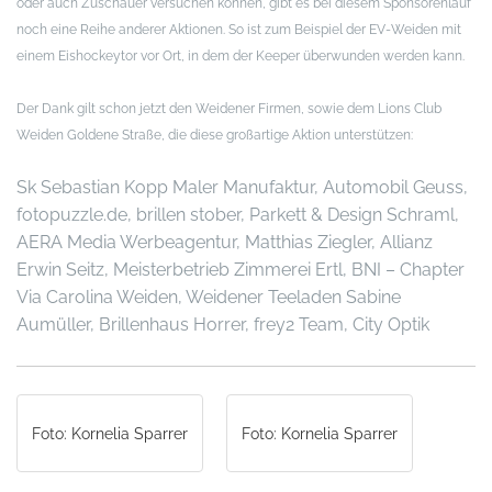
oder auch Zuschauer versuchen können, gibt es bei diesem Sponsorenlauf
noch eine Reihe anderer Aktionen. So ist zum Beispiel der EV-Weiden mit
einem Eishockeytor vor Ort, in dem der Keeper überwunden werden kann.
Der Dank gilt schon jetzt den Weidener Firmen, sowie dem Lions Club
Weiden Goldene Straße, die diese großartige Aktion unterstützen:
Sk Sebastian Kopp Maler Manufaktur, Automobil Geuss,
fotopuzzle.de, brillen stober, Parkett & Design Schraml,
AERA Media Werbeagentur, Matthias Ziegler, Allianz
Erwin Seitz, Meisterbetrieb Zimmerei Ertl, BNI – Chapter
Via Carolina Weiden, Weidener Teeladen Sabine
Aumüller, Brillenhaus Horrer, frey2 Team, City Optik
Foto: Kornelia Sparrer
Foto: Kornelia Sparrer