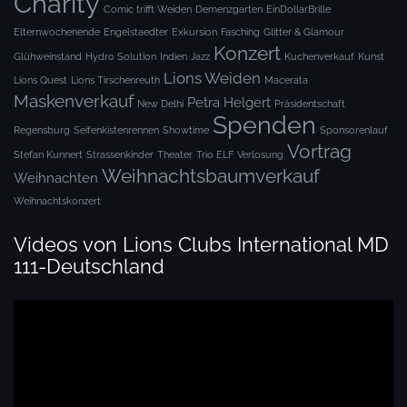
Charity
Comic trifft Weiden
Demenzgarten
EinDollarBrille
Elternwochenende
Engelstaedter
Exkursion
Fasching
Glitter & Glamour
Konzert
Glühweinstand
Hydro Solution
Indien
Jazz
Kuchenverkauf
Kunst
Lions Weiden
Lions Quest
Lions Tirschenreuth
Macerata
Maskenverkauf
Petra Helgert
New Delhi
Präsidentschaft
Spenden
Regensburg
Seifenkistenrennen
Showtime
Sponsorenlauf
Vortrag
Stefan Kunnert
Strassenkinder
Theater
Trio ELF
Verlosung
Weihnachtsbaumverkauf
Weihnachten
Weihnachtskonzert
Videos von Lions Clubs International MD
111-Deutschland
Video-
Player