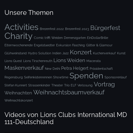
Unsere Themen
Activities
Bürgerfest
Brezenfest 2022
Brezenfest 2023
Charity
Comic trifft Weiden
Demenzgarten
EinDollarBrille
Elternwochenende
Engelstaedter
Exkursion
Fasching
Glitter & Glamour
Konzert
Glühweinstand
Hydro Solution
Indien
Jazz
Kuchenverkauf
Kunst
Lions Weiden
Lions Quest
Lions Tirschenreuth
Macerata
Maskenverkauf
Petra Helgert
New Delhi
Präsidentschaft
Spenden
Regensburg
Seifenkistenrennen
Showtime
Sponsorenlauf
Vortrag
Stefan Kunnert
Strassenkinder
Theater
Trio ELF
Verlosung
Weihnachtsbaumverkauf
Weihnachten
Weihnachtskonzert
Videos von Lions Clubs International MD
111-Deutschland