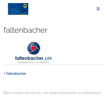
Zum
Inhalt
springen
faltenbacher
faltenbacher
Bitte melden Sie sich an, um einen Kommentar zu hinterlassen.