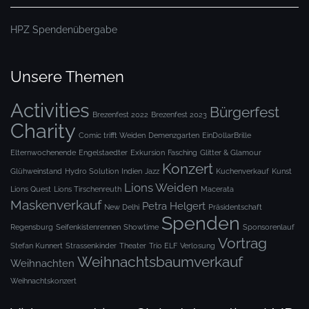
HPZ Spendenübergabe
Unsere Themen
Activities
Bürgerfest
Brezenfest 2022
Brezenfest 2023
Charity
Comic trifft Weiden
Demenzgarten
EinDollarBrille
Elternwochenende
Engelstaedter
Exkursion
Fasching
Glitter & Glamour
Konzert
Glühweinstand
Hydro Solution
Indien
Jazz
Kuchenverkauf
Kunst
Lions Weiden
Lions Quest
Lions Tirschenreuth
Macerata
Maskenverkauf
Petra Helgert
New Delhi
Präsidentschaft
Spenden
Regensburg
Seifenkistenrennen
Showtime
Sponsorenlauf
Vortrag
Stefan Kunnert
Strassenkinder
Theater
Trio ELF
Verlosung
Weihnachtsbaumverkauf
Weihnachten
Weihnachtskonzert