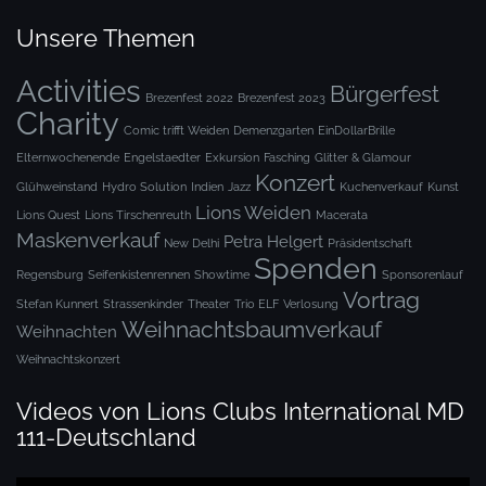
Unsere Themen
Activities
Bürgerfest
Brezenfest 2022
Brezenfest 2023
Charity
Comic trifft Weiden
Demenzgarten
EinDollarBrille
Elternwochenende
Engelstaedter
Exkursion
Fasching
Glitter & Glamour
Konzert
Glühweinstand
Hydro Solution
Indien
Jazz
Kuchenverkauf
Kunst
Lions Weiden
Lions Quest
Lions Tirschenreuth
Macerata
Maskenverkauf
Petra Helgert
New Delhi
Präsidentschaft
Spenden
Regensburg
Seifenkistenrennen
Showtime
Sponsorenlauf
Vortrag
Stefan Kunnert
Strassenkinder
Theater
Trio ELF
Verlosung
Weihnachtsbaumverkauf
Weihnachten
Weihnachtskonzert
Videos von Lions Clubs International MD
111-Deutschland