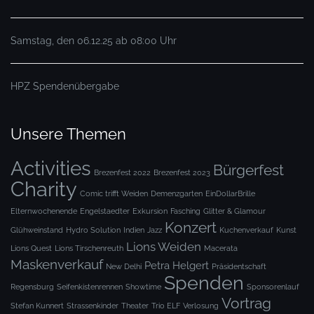
Samstag, den 06.12.25 ab 08:00 Uhr
HPZ Spendenübergabe
Unsere Themen
Activities
Bürgerfest
Brezenfest 2022
Brezenfest 2023
Charity
Comic trifft Weiden
Demenzgarten
EinDollarBrille
Elternwochenende
Engelstaedter
Exkursion
Fasching
Glitter & Glamour
Konzert
Glühweinstand
Hydro Solution
Indien
Jazz
Kuchenverkauf
Kunst
Lions Weiden
Lions Quest
Lions Tirschenreuth
Macerata
Maskenverkauf
Petra Helgert
New Delhi
Präsidentschaft
Spenden
Regensburg
Seifenkistenrennen
Showtime
Sponsorenlauf
Vortrag
Stefan Kunnert
Strassenkinder
Theater
Trio ELF
Verlosung