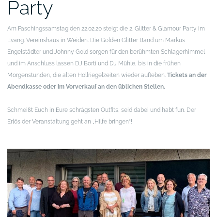
Party
Am Faschingssamstag den 22.02.20 steigt die 2. Glitter & Glamour Party im
Evang. Vereinshaus in Weiden.
Die Golden Glitter Band um Markus
Engelstädter und Johnny Gold sorgen für den berühmten Schlagerhimmel
und im Anschluss lassen DJ Borti und DJ Mühle, bis in die frühen
Morgenstunden, die alten Höllriegelzeiten wieder aufleben.
Tickets an der
Abendkasse oder im Vorverkauf an den üblichen Stellen.
Schmeißt Euch in Eure schrägsten Outfits, seid dabei und habt fun.
Der
Erlös der Veranstaltung geht an
„Hilfe bringen“!