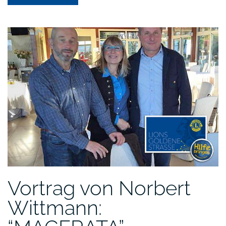
von
Sabine
Märtin:
„LIONS
QUEST“”
Vortrag von Norbert
Wittmann: